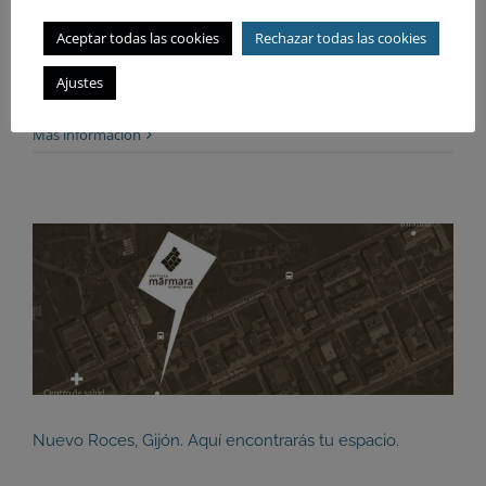
diferencias
Aceptar todas las cookies
Rechazar todas las cookies
No cabe duda de que la compra de una [...]
Ajustes
9 septiembre 2020
|
información
|
Sin comentarios
Más información
Nuevo Roces, Gijón. Aquí encontrarás tu espacio.