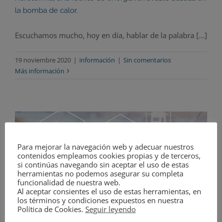
la bomba de calor.
Escuchamos mucho, hoy en día, hablar de la palabra [...]
19 noviembre 2020
|
información
|
Sin comentarios
Más información
Para mejorar la navegación web y adecuar nuestros
contenidos empleamos cookies propias y de terceros,
si continúas navegando sin aceptar el uso de estas
herramientas no podemos asegurar su completa
funcionalidad de nuestra web.
Al aceptar consientes el uso de estas herramientas, en
los términos y condiciones expuestos en nuestra
Política de Cookies.
Seguir leyendo
Viviendas tipo VPO, VPA y VPC, te explicamos las