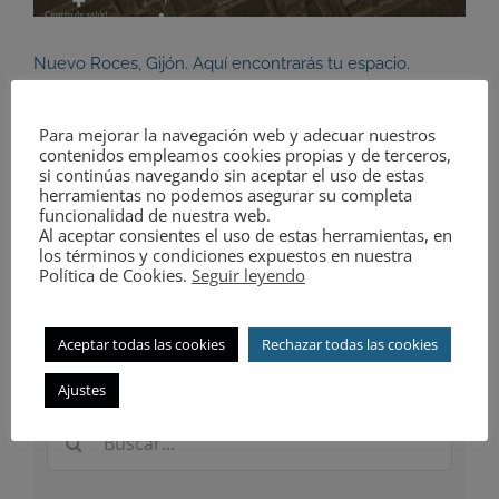
Nuevo Roces, Gijón. Aquí encontrarás tu espacio.
Imagínate vivir a pocos minutos del centro de Gijón, [...]
Para mejorar la navegación web y adecuar nuestros
contenidos empleamos cookies propias y de terceros,
si continúas navegando sin aceptar el uso de estas
2 septiembre 2020
|
Empresa
,
Obra nueva
|
Sin comentarios
herramientas no podemos asegurar su completa
Más información
funcionalidad de nuestra web.
Al aceptar consientes el uso de estas herramientas, en
los términos y condiciones expuestos en nuestra
Política de Cookies.
Seguir leyendo
Aceptar todas las cookies
Rechazar todas las cookies
Ajustes
Buscar: